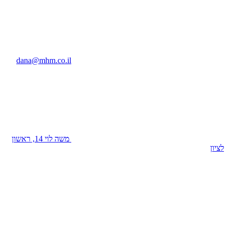
dana@mhm.co.il
משה לוי 14, ראשון
לציון