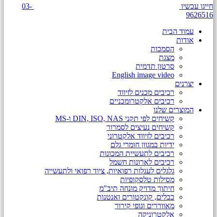
חייגו עכשיו
03-
9626516
עמוד הבית
אודות
הסמכות
מצגת
סרטון תדמית
English image video
יצרנים
רכיבים מכנים לזיווד
רכיבים אלקטרומכניים
המוצרים שלנו
קשיחים לפי תקני DIN, ISO, NAS ו-MS
קשיחים נעיצים לסמרור
רכיבים לזיווד אלקטרוני
ידיות במגוון חומרי גלם
רכיבים לתעשיית המכונות
רכיבים לארונות חשמל
גלגלים לעגלות רפואיות, ציוד רפואי ולתעשייה
מסילות טלסקופיות
חיתוך מדויק מונחה תיב"מ
כבלים, קונקטורים ואנטנות
מאווררים וגופי קירור
אלקטרוניקה