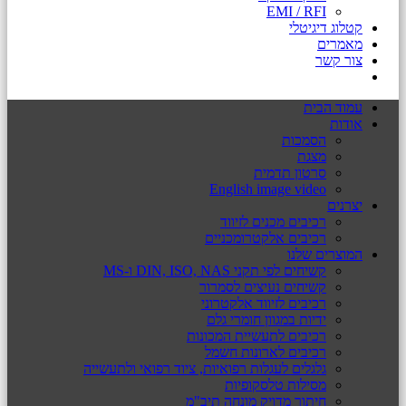
EMI / RFI
קטלוג דיגיטלי
מאמרים
צור קשר
עמוד הבית
אודות
הסמכות
מצגת
סרטון תדמית
English image video
יצרנים
רכיבים מכנים לזיווד
רכיבים אלקטרומכניים
המוצרים שלנו
קשיחים לפי תקני DIN, ISO, NAS ו-MS
קשיחים נעיצים לסמרור
רכיבים לזיווד אלקטרוני
ידיות במגוון חומרי גלם
רכיבים לתעשיית המכונות
רכיבים לארונות חשמל
גלגלים לעגלות רפואיות, ציוד רפואי ולתעשייה
מסילות טלסקופיות
חיתוך מדויק מונחה תיב"מ