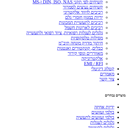
קשיחים לפי תקני DIN, ISO, NAS ו-MS
קשיחים נעיצים לסמרור
רכיבים לזיווד אלקטרוני
ידיות במגוון חומרי גלם
רכיבים לתעשיית המכונות
רכיבים לארונות חשמל
גלגלים לעגלות רפואיות, ציוד רפואי ולתעשייה
מסילות טלסקופיות
חיתוך מדויק מונחה תיב"מ
כבלים, קונקטורים ואנטנות
מאווררים וגופי קירור
אלקטרוניקה
EMI / RFI
קטלוג דיגיטלי
מאמרים
צור קשר
מוצרים נבחרים
ידיות אחיזה
בולמי זעזועים
בולמי זעזועים לתעשיה
גלגלים לעגלות
גלגלים לתעשיה