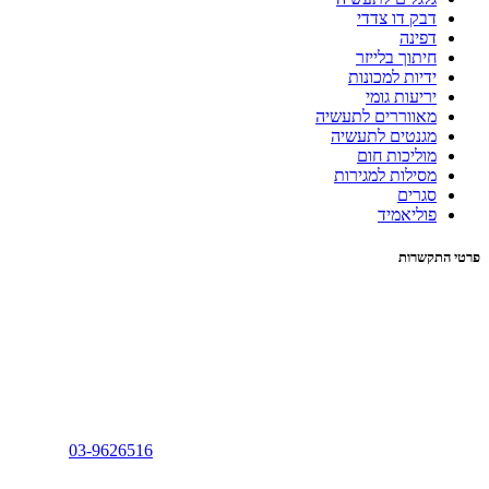
דבק דו צדדי
דפינה
חיתוך בלייזר
ידיות למכונות
יריעות גומי
מאווררים לתעשיה
מגנטים לתעשיה
מוליכות חום
מסילות למגירות
סגרים
פוליאמיד
פרטי התקשרות
03-9626516