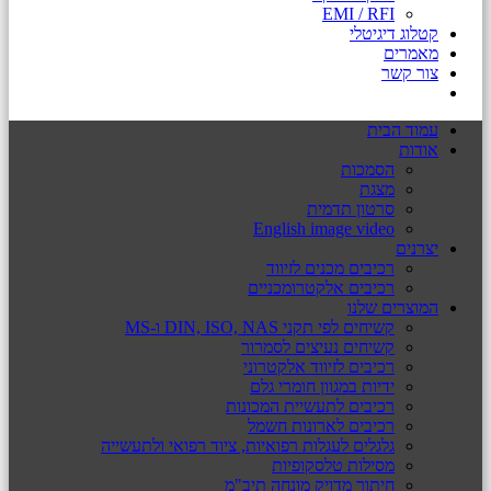
EMI / RFI
קטלוג דיגיטלי
מאמרים
צור קשר
עמוד הבית
אודות
הסמכות
מצגת
סרטון תדמית
English image video
יצרנים
רכיבים מכנים לזיווד
רכיבים אלקטרומכניים
המוצרים שלנו
קשיחים לפי תקני DIN, ISO, NAS ו-MS
קשיחים נעיצים לסמרור
רכיבים לזיווד אלקטרוני
ידיות במגוון חומרי גלם
רכיבים לתעשיית המכונות
רכיבים לארונות חשמל
גלגלים לעגלות רפואיות, ציוד רפואי ולתעשייה
מסילות טלסקופיות
חיתוך מדויק מונחה תיב"מ