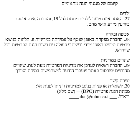
קיומם של מנגנוני הגנה מתאימים.
ילדים
27. האתר אינו מיועד לילדים מתחת לגיל 18, והחברה אינה אוספת
ביודעין מידע אישי מהם.
אכיפה ובקרה
28. החברה מפקחת באופן שוטף על עמידתה במדיניות זו. תלונות בנושא
פרטיות יטופלו באופן מיידי ובשיתוף פעולה עם רשות הגנת הפרטיות ככל
שיידרש.
שינויים במדיניות
29. החברה רשאית לעדכן את מדיניות הפרטיות מעת לעת. שינויים
מהותיים יפורסמו באתר ויועברו הודעה למשתמשים במידת הצורך.
יצירת קשר
30. לשאלות או פניות בנוגע למדיניות זו ניתן לפנות אל:
ממונה הגנת פרטיות (DPO) –- (שם מלא)
דוא"ל: ___alon@mhm.co.il____