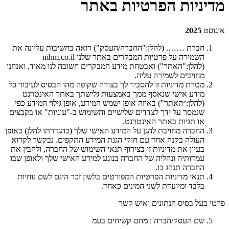
מדיניות הפרטיות באתר
אוגוסט
2025
חברת ……. (להלן:"החברה/העסק") רואה בחשיבות עליונה את
השמירה על פרטיות המבקרים באתר שלנו mhm.co.il
(להלן:"האתר") ואבטחת מידע המבקרים חשובה לנו מאוד, ואנחנו
מחויבים לשמירה עליה.
מטרת מדיניות זו להסביר לך בצורה שקופה מהו הבסיס לעיבוד כל
מידע אישי שנאסף ממך באמצעות גלישתך באתר האינטרנט
(להלן:״האתר") באיזה אופן ישמש המידע, אופן גילוי המידע כפי
שנמסר על ידך לצדדים שלישיים והשימוש ב-"עוגיות" או בקבצים
או תגיות באתר האינטרנט.
החברה מחויבת להגן על המידע האישי שלך (כהגדרתו להלן) באופן
העולה בקנה אחד עם חוקי הגנת המידע התקפים. נבקשך לקרוא
בעיון את מדיניות זו בצירוף תנאי השימוש של החברה, ולהבין את
עמדותיה ונהליה של החברה בנוגע למידע האישי שלך ולאופן שבו
החברה תנהג בו.
תנאי מדיניות הפרטיות המפורטים בלשון זכר הינם לשם נוחיות
בלבד ומיועדת לשני המינים כאחד.
פרטי בעל בסיס הנתונים ואיש קשר
שם העסק/חברה : מחם קשיחים בעמ