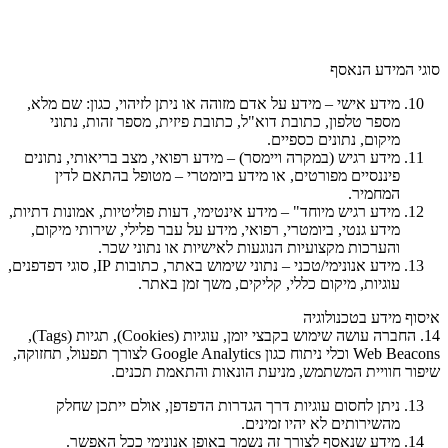
סוגי המידע הנאסף
מידע אישי – מידע על אדם מזוהה או ניתן לזיהוי, כגון: שם מלא,
מספר טלפון, כתובת דוא"ל, כתובת פיזית, מספר זהות, נתוני
מיקום, נתונים כספיים.
מידע רגיש (במקרה ויימסר) – מידע רפואי, מצב בריאותי, נתונים
פיננסיים מפורטים, או מידע ביומטרי – מטופל בהתאם לדין
המחמיר.
מידע רגיש מיוחד" – מידע אינטימי, דעות פוליטיות, אמונות דתיות,
מידע גנטי, ביומטרי, רפואי, מידע על עבר פלילי, שירותי מיקום,
והערכות מקצועיות הנוגעות לאישיות או נתוני שכר.
מידע אנונימי/טכני – נתוני שימוש באתר, כתובות IP, סוגי דפדפנים,
עוגיות, מיקום כללי, קליקים, משך זמן באתר.
איסוף מידע בטכנולוגיה
14. החברה עושה שימוש בקבצי יומן, עוגיות (Cookies), תגיות (Tags),
Web Beacons וכלי ניתוח כגון Google Analytics לצורך תפעול, תחזוקה,
שיפור חוויית המשתמש, מניעת הונאות והתאמת תכנים.
ניתן לחסום עוגיות דרך הגדרות הדפדפן, אולם ייתכן שחלק
מהשירותים לא יהיו זמינים.
מידע שנאסף לצורך זה נשמר באופן אנונימי ככל האפשר.