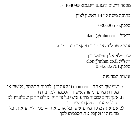
מספר רישום (ח.פ/ע.ר/ע.מ):511640906
כתובת:משה לוי 14 ראשון לציון
טלפון:039626516
דוא"ל:dana@mhm.co.il
איש קשר לנושאי פרטיות/ קצין הגנת מידע
שם מלא:אלון אייזנשטיין
דוא"ל: alon@mhm.co.il
טלפון:0542322761
אישור המדיניות
שימושך באתר mhm.co.il ("האתר"), לרבות הרשמה, גלישה או
מסירת מידע, מהווה אישור והסכמה למדיניות זו.
אינך חייב למסור מידע אישי על פי חוק, אולם ייתכן שבלעדיו לא
תוכל ליהנות מחלק מהשירותים.
אם אתה מוסר מידע אישי על אדם אחר – עליך ליידע אותו על
מדיניות זו ולקבל את הסכמתו לכך.