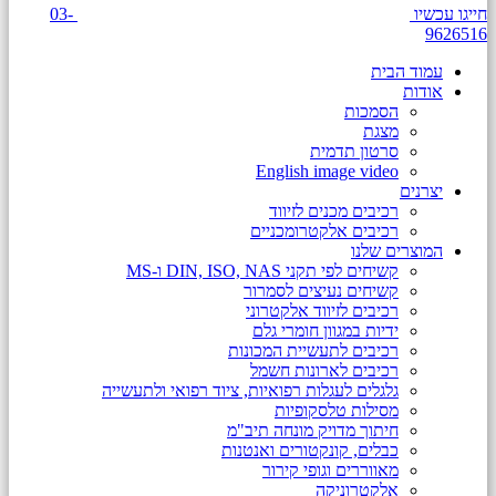
חייגו עכשיו
03-
9626516
עמוד הבית
אודות
הסמכות
מצגת
סרטון תדמית
English image video
יצרנים
רכיבים מכנים לזיווד
רכיבים אלקטרומכניים
המוצרים שלנו
קשיחים לפי תקני DIN, ISO, NAS ו-MS
קשיחים נעיצים לסמרור
רכיבים לזיווד אלקטרוני
ידיות במגוון חומרי גלם
רכיבים לתעשיית המכונות
רכיבים לארונות חשמל
גלגלים לעגלות רפואיות, ציוד רפואי ולתעשייה
מסילות טלסקופיות
חיתוך מדויק מונחה תיב"מ
כבלים, קונקטורים ואנטנות
מאווררים וגופי קירור
אלקטרוניקה