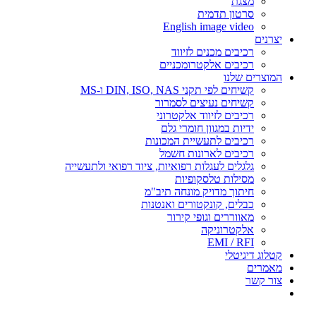
מצגת
סרטון תדמית
English image video
יצרנים
רכיבים מכנים לזיווד
רכיבים אלקטרומכניים
המוצרים שלנו
קשיחים לפי תקני DIN, ISO, NAS ו-MS
קשיחים נעיצים לסמרור
רכיבים לזיווד אלקטרוני
ידיות במגוון חומרי גלם
רכיבים לתעשיית המכונות
רכיבים לארונות חשמל
גלגלים לעגלות רפואיות, ציוד רפואי ולתעשייה
מסילות טלסקופיות
חיתוך מדויק מונחה תיב"מ
כבלים, קונקטורים ואנטנות
מאווררים וגופי קירור
אלקטרוניקה
EMI / RFI
קטלוג דיגיטלי
מאמרים
צור קשר