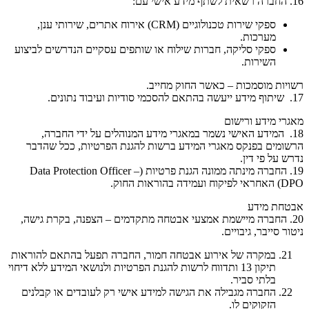
16. החברה רשאית לשתף מידע אישי עם:
ספקי שירות טכנולוגיים (CRM) אירוח אתרים, שירותי ענן,
מערכות.
ספקי סליקה, חברות שילוח או שותפים עסקיים הנדרשים לביצוע
השירות.
רשויות מוסמכות – כאשר החוק מחייב.
17. שיתוף מידע ייעשה בהתאם להסכמי סודיות ועיבוד נתונים.
מאגרי מידע ורישום
18. המידע האישי נשמר במאגרי מידע המנוהלים על ידי החברה,
הרשומים בפנקס מאגרי המידע ברשות להגנת הפרטיות, ככל שהדבר
נדרש על פי דין.
19. החברה מינתה ממונה הגנת פרטיות (Data Protection Officer –
DPO) האחראי לפיקוח ועמידה בהוראות החוק.
אבטחת מידע
20. החברה מיישמת אמצעי אבטחה מתקדמים – הצפנה, בקרת גישה,
ניטור סייבר, גיבויים.
במקרה של אירוע אבטחה חמור, החברה תפעל בהתאם להוראות
תיקון 13 ותדווח לרשות להגנת הפרטיות ולנושאי המידע ללא דיחוי
בלתי סביר.
החברה מגבילה את הגישה למידע אישי רק לעובדים או קבלנים
הזקוקים לו.