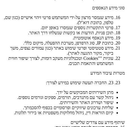
סוגי מידע הנאספים
מידע שנמסר מרצון על-ידי המשתמש פרטי זיהוי אישיים (כגון שם,
טלפון, כתובת דוא"ל).
פרטי התקשרות נוספים שנמסרו באופן יזום.
תוכן פניות, הודעות או בקשות שנשלחו דרך האתר.
מידע הנאסף אוטומטית.
כתובת IP, סוג הדפדפן, מערכת ההפעלה, מיקום כללי.
מידע סטטיסטי ופרטי שימוש באתר (כגון עמודים נצפים, משך
ביקור, מקור ההגעה לאתר).
עוגיות ""Cookies וטכנולוגיות מעקב דומות, לצורך שיפור חווית
המשתמש והתאמת תכנים.
מטרות עיבוד המידע
23. החברה תעשה שימוש במידע לצורך:
מתן השירותים המבוקשים על ידך.
ניהול קשר עם מתנדבים, תורמים, ספקים וגורמים נוספים.
שיפור ושדרוג האתר והשירותים.
שליחת עדכונים שיווקיים ופרסומיים בכפוף להסכמתך.
קיום הוראות דין, ניהול מחלוקות משפטיות או בירור תלונות.
שיתוף מידע עם צדדים שלישיים