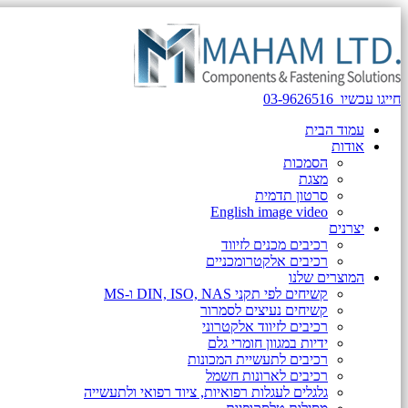
חייגו עכשיו
03-9626516
עמוד הבית
אודות
הסמכות
מצגת
סרטון תדמית
English image video
יצרנים
רכיבים מכנים לזיווד
רכיבים אלקטרומכניים
המוצרים שלנו
קשיחים לפי תקני DIN, ISO, NAS ו-MS
קשיחים נעיצים לסמרור
רכיבים לזיווד אלקטרוני
ידיות במגוון חומרי גלם
רכיבים לתעשיית המכונות
רכיבים לארונות חשמל
גלגלים לעגלות רפואיות, ציוד רפואי ולתעשייה