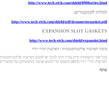
http://www.tech-etch.com/shield/8900series.html
למלות לקונקטורים:
http://www.tech-etch.com/shield/pdf/dconnectorgasket.pdf
EXPANSION SLOT GASKETS
http://www.tech-etch.com/shield/expanslot.html
סיכוך הפרעות אלקטרומגנטיות / הפרעות תדרי רדיו
הפרעות תדרי רדיו (RFI) משמש כדי למנוע פגיעה בביצועיהם של מכשירים אלקטרוניים עקב הפרעות קרינה.
שתף: