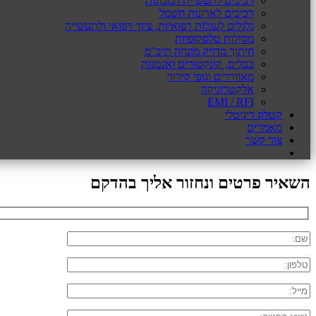
רכיבים לתעשיית המכונות
רכיבים לארונות חשמל
גלגלים לעגלות רפואיות, ציוד רפואי ולתעשייה
מסילות טלסקופיות
חיתוך מדויק מונחה תיב"מ
כבלים, קונקטורים ואנטנות
מאווררים וגופי קירור
אלקטרוניקה
EMI / RFI
קטלוג דיגיטלי
מאמרים
צור קשר
השאיר פרטים ונחזור אליך בהדקם