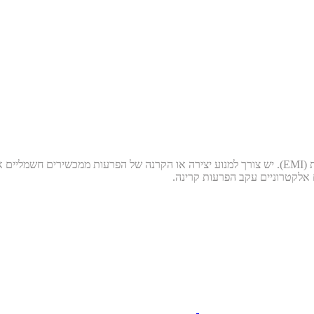
בכל סוגי התעשיות קיים צורך חיוני לבקר או למנוע הפרעות אלקטרומגנטיות (EMI). יש צורך למנוע יצירה א