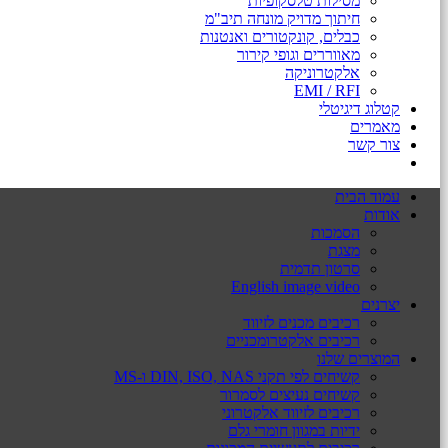
מסילות טלסקופיות
חיתוך מדויק מונחה תיב"מ
כבלים, קונקטורים ואנטנות
מאווררים וגופי קירור
אלקטרוניקה
EMI / RFI
קטלוג דיגיטלי
מאמרים
צור קשר
עמוד הבית
אודות
הסמכות
מצגת
סרטון תדמית
English image video
יצרנים
רכיבים מכנים לזיווד
רכיבים אלקטרומכניים
המוצרים שלנו
קשיחים לפי תקני DIN, ISO, NAS ו-MS
קשיחים נעיצים לסמרור
רכיבים לזיווד אלקטרוני
ידיות במגוון חומרי גלם