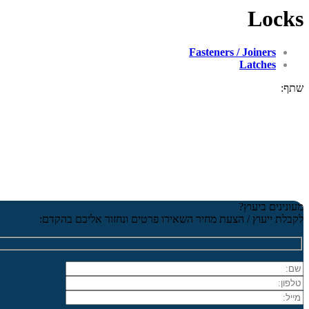
Locks
Fasteners / Joiners
Latches
שתף:
מעונינים ביעוץ?
לקבלת ייעוץ / הצעת מחיר השאירו פרטים ונחזור אליכם בהקדם: