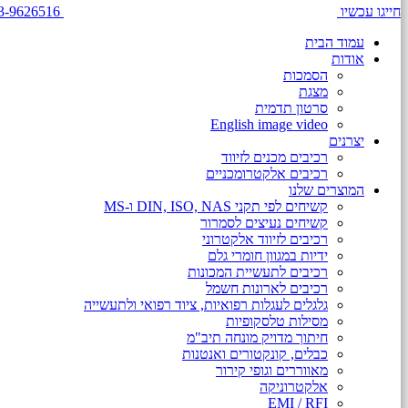
חייגו עכשיו
3-9626516
עמוד הבית
אודות
הסמכות
מצגת
סרטון תדמית
English image video
יצרנים
רכיבים מכנים לזיווד
רכיבים אלקטרומכניים
המוצרים שלנו
קשיחים לפי תקני DIN, ISO, NAS ו-MS
קשיחים נעיצים לסמרור
רכיבים לזיווד אלקטרוני
ידיות במגוון חומרי גלם
רכיבים לתעשיית המכונות
רכיבים לארונות חשמל
גלגלים לעגלות רפואיות, ציוד רפואי ולתעשייה
מסילות טלסקופיות
חיתוך מדויק מונחה תיב"מ
כבלים, קונקטורים ואנטנות
מאווררים וגופי קירור
אלקטרוניקה
EMI / RFI