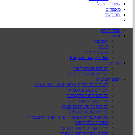
קטלוג דיגיטלי
מאמרים
צור קשר
עמוד הבית
אודות
הסמכות
מצגת
סרטון תדמית
English image video
יצרנים
רכיבים מכנים לזיווד
רכיבים אלקטרומכניים
המוצרים שלנו
קשיחים לפי תקני DIN, ISO, NAS ו-MS
קשיחים נעיצים לסמרור
רכיבים לזיווד אלקטרוני
ידיות במגוון חומרי גלם
רכיבים לתעשיית המכונות
רכיבים לארונות חשמל
גלגלים לעגלות רפואיות, ציוד רפואי ולתעשייה
מסילות טלסקופיות
חיתוך מדויק מונחה תיב"מ
כבלים, קונקטורים ואנטנות