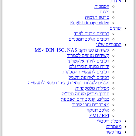
אודות
הסמכות
מצגת
סרטון תדמית
English image video
יצרנים
רכיבים מכנים לזיווד
רכיבים אלקטרומכניים
המוצרים שלנו
קשיחים לפי תקני DIN, ISO, NAS ו-MS
קשיחים נעיצים לסמרור
רכיבים לזיווד אלקטרוני
ידיות במגוון חומרי גלם
רכיבים לתעשיית המכונות
רכיבים לארונות חשמל
גלגלים לעגלות רפואיות, ציוד רפואי ולתעשייה
מסילות טלסקופיות
חיתוך מדויק מונחה תיב"מ
כבלים, קונקטורים ואנטנות
מאווררים וגופי קירור
אלקטרוניקה
EMI / RFI
קטלוג דיגיטלי
מאמרים
צור קשר