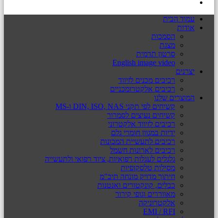
עמוד הבית
אודות
הסמכות
מצגת
סרטון תדמית
English image video
יצרנים
רכיבים מכנים לזיווד
רכיבים אלקטרומכניים
המוצרים שלנו
קשיחים לפי תקני DIN, ISO, NAS ו-MS
קשיחים נעיצים לסמרור
רכיבים לזיווד אלקטרוני
ידיות במגוון חומרי גלם
רכיבים לתעשיית המכונות
רכיבים לארונות חשמל
גלגלים לעגלות רפואיות, ציוד רפואי ולתעשייה
מסילות טלסקופיות
חיתוך מדויק מונחה תיב"מ
כבלים, קונקטורים ואנטנות
מאווררים וגופי קירור
אלקטרוניקה
EMI / RFI