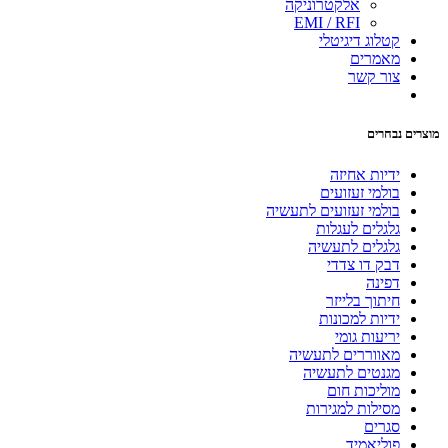
אלקטרוניקה
EMI / RFI
קטלוג דיגיטלי
מאמרים
צור קשר
מוצרים נבחרים
ידיות אחיזה
בולמי זעזועים
בולמי זעזועים לתעשיה
גלגלים לעגלות
גלגלים לתעשיה
דבק דו צדדי
דפינה
חיתוך בלייזר
ידיות למכונות
יריעות גומי
מאווררים לתעשיה
מגנטים לתעשיה
מוליכות חום
מסילות למגירות
סגרים
פוליאמיד