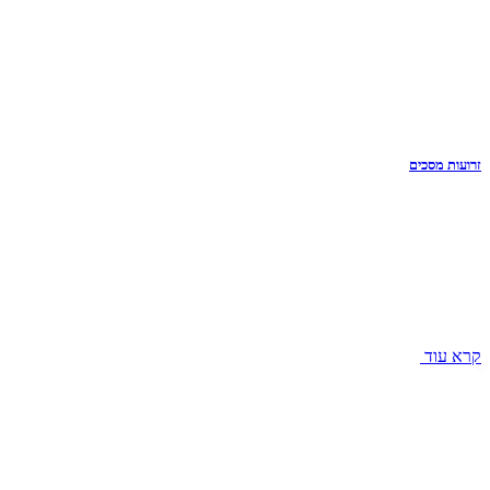
זרועות מסכים
קרא עוד