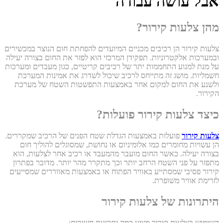
אבל עושה עבודה
מהן צלעות קירור?
צלעות קירור הן רכיבים מכניים המיועדים להפחתת חום הנוצר במכשירים
ובמערכות אלקטרוניות. תפקידן המרכזי הוא לפזר את החום בצורה יעילה
על מנת למנוע התחממות יתר של רכיבים קריטיים, כגון מעבדים ומערכות
חשמליות. מושג זה מתייחס לרכיב שיכול לשדרג את אמינות המערכת
ולשנע את החום למקום אחר באמצעות התפשטות השטח של מערכת
הקירור.
כיצד צלעות קירור פועלות?
צלעות קירור
פועלות באמצעות הגדלת שטח הפנים של הרכיב שמקררים.
הן עשויות מחומרים כמו אלומיניום או נחושת, שמסוגלים להוליך חום
בצורה יעילה. כאשר החום מועבר מהמעבד או רכיב אחר לצלעות, הוא
מתפזר על פני השטח הרחב יותר וכך מתקרר מהר יותר. מדובר בפתרון
קירור פסיבי שמסתייע באוויר הפתוח או באמצעות מאווררים שמסייעים
לזרימת אוויר משופרת.
היתרונות של צלעות קירור
השימוש בצלעות קירור מציע כמה יתרונות חשובים: