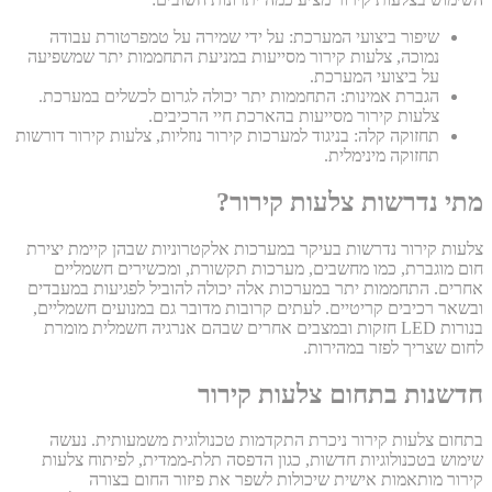
שיפור ביצועי המערכת: על ידי שמירה על טמפרטורת עבודה
נמוכה, צלעות קירור מסייעות במניעת התחממות יתר שמשפיעה
על ביצועי המערכת.
הגברת אמינות: התחממות יתר יכולה לגרום לכשלים במערכת.
צלעות קירור מסייעות בהארכת חיי הרכיבים.
תחזוקה קלה: בניגוד למערכות קירור נוזליות, צלעות קירור דורשות
תחזוקה מינימלית.
מתי נדרשות צלעות קירור?
צלעות קירור נדרשות בעיקר במערכות אלקטרוניות שבהן קיימת יצירת
חום מוגברת, כמו מחשבים, מערכות תקשורת, ומכשירים חשמליים
אחרים. התחממות יתר במערכות אלה יכולה להוביל לפגיעות במעבדים
ובשאר רכיבים קריטיים. לעתים קרובות מדובר גם במנועים חשמליים,
בנורות LED חזקות ובמצבים אחרים שבהם אנרגיה חשמלית מומרת
לחום שצריך לפזר במהירות.
חדשנות בתחום צלעות קירור
בתחום צלעות קירור ניכרת התקדמות טכנולוגית משמעותית. נעשה
שימוש בטכנולוגיות חדשות, כגון הדפסה תלת-ממדית, לפיתוח צלעות
קירור מותאמות אישית שיכולות לשפר את פיזור החום בצורה