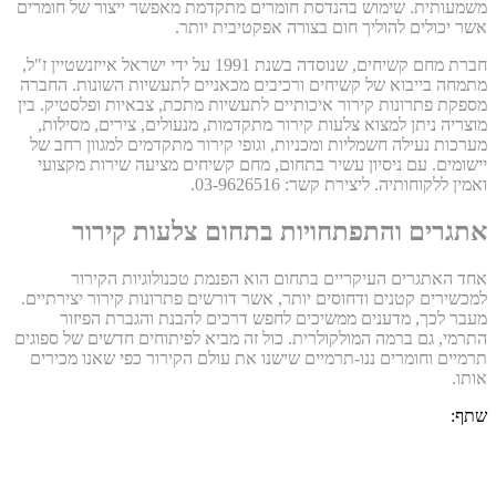
משמעותית. שימוש בהנדסת חומרים מתקדמת מאפשר ייצור של חומרים
אשר יכולים להוליך חום בצורה אפקטיבית יותר.
חברת מחם קשיחים, שנוסדה בשנת 1991 על ידי ישראל אייזנשטיין ז"ל,
מתמחה בייבוא של קשיחים ורכיבים מכאניים לתעשיות השונות. החברה
מספקת פתרונות קירור איכותיים לתעשיות מתכת, צבאיות ופלסטיק. בין
מוצריה ניתן למצוא צלעות קירור מתקדמות, מנעולים, צירים, מסילות,
מערכות נעילה חשמליות ומכניות, וגופי קירור מתקדמים למגוון רחב של
יישומים. עם ניסיון עשיר בתחום, מחם קשיחים מציעה שירות מקצועי
ואמין ללקוחותיה. ליצירת קשר: 03-9626516.
אתגרים והתפתחויות בתחום צלעות קירור
אחד האתגרים העיקריים בתחום הוא הפנמת טכנולוגיות הקירור
למכשירים קטנים ודחוסים יותר, אשר דורשים פתרונות קירור יצירתיים.
מעבר לכך, מדענים ממשיכים לחפש דרכים להבנת והגברת הפיזור
התרמי, גם ברמה המולקולרית. כול זה מביא לפיתוחים חדשים של ספוגים
תרמיים וחומרים ננו-תרמיים שישנו את עולם הקירור כפי שאנו מכירים
אותו.
שתף: