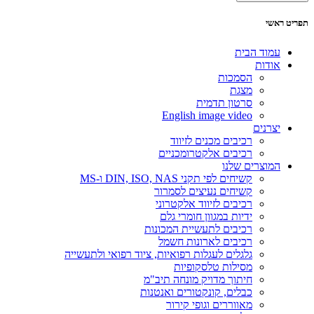
תפריט ראשי
עמוד הבית
אודות
הסמכות
מצגת
סרטון תדמית
English image video
יצרנים
רכיבים מכנים לזיווד
רכיבים אלקטרומכניים
המוצרים שלנו
קשיחים לפי תקני DIN, ISO, NAS ו-MS
קשיחים נעיצים לסמרור
רכיבים לזיווד אלקטרוני
ידיות במגוון חומרי גלם
רכיבים לתעשיית המכונות
רכיבים לארונות חשמל
גלגלים לעגלות רפואיות, ציוד רפואי ולתעשייה
מסילות טלסקופיות
חיתוך מדויק מונחה תיב"מ
כבלים, קונקטורים ואנטנות
מאווררים וגופי קירור