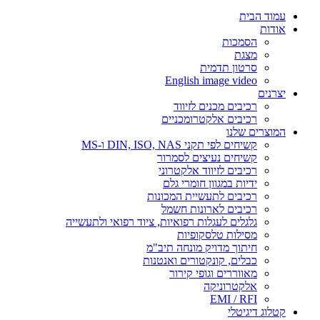
עמוד הבית
אודות
הסמכות
מצגת
סרטון תדמית
English image video
יצרנים
רכיבים מכנים לזיווד
רכיבים אלקטרומכניים
המוצרים שלנו
קשיחים לפי תקני DIN, ISO, NAS ו-MS
קשיחים נעיצים לסמרור
רכיבים לזיווד אלקטרוני
ידיות במגוון חומרי גלם
רכיבים לתעשיית המכונות
רכיבים לארונות חשמל
גלגלים לעגלות רפואיות, ציוד רפואי ולתעשייה
מסילות טלסקופיות
חיתוך מדויק מונחה תיב"מ
כבלים, קונקטורים ואנטנות
מאווררים וגופי קירור
אלקטרוניקה
EMI / RFI
קטלוג דיגיטלי