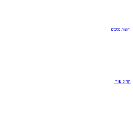
זרועות מסכים
קרא עוד