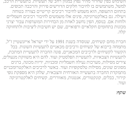
השימוש בפין שחרור מהיר נפוץ במגוון רחב של תעשיות. בתעשיית הרכב,
למשל, משתמשים בו לחיבור חלקים הדורשים פירוק והרכבה תכופים.
בתחום התעופה, הוא משמש לחיבור רכיבים קריטיים בצורה בטוחה
ויעילה. גם באלקטרוניקה, פינים אלו משמשים לחיבור רכיבים חשמליים
ולוחות אם. בנוסף, הפין נחשב לאחת מן הבחירות המועדפות עבור יצרני
מכונות בתחומים חקלאיים ורפואיים, שם יש חשיבות ליציבות ולתחזוקה
קלה.
חברת מחם קשיחים, שנוסדה בשנת 1991 על ידי ישראל אייזנשטיין ז"ל,
מתמחה בייבוא של קשיחים ורכיבים מכאניים לתעשיות השונות. בכל
הקשור לקשיחים ולרכיבים המכאניים, פונה החברה לתעשיית המתכת,
לתעשיות הצבאיות, לתעשיית הפלסטיק ועוד. להם היא משווקת מנעולים,
צירים מסילות, מערכות נעילה חשמליות ומכניות, ידיות מכונה, ברגים
מסוגים שונים, מסילות טלסקופיות ועוד. באשר לרכיבים האלקטרומכניים
מתמקדת החברה בתעשייה האזרחית והצבאית, שלהן היא מספקת גופי
קירור, כבלים, קונקטורים, אנטנות, מאווררים, קשיחים לאלקטרוניקה
ועוד.
שתף: