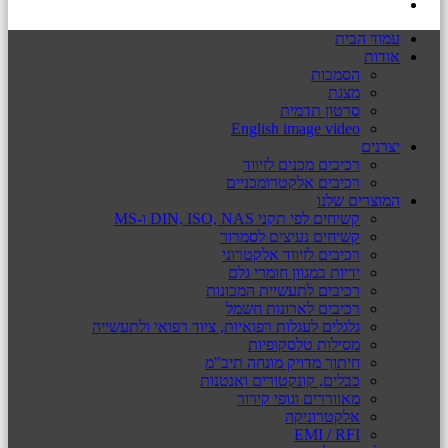
עמוד הבית
אודות
הסמכות
מצגת
סרטון תדמית
English image video
יצרנים
רכיבים מכנים לזיווד
רכיבים אלקטרומכניים
המוצרים שלנו
קשיחים לפי תקני DIN, ISO, NAS ו-MS
קשיחים נעיצים לסמרור
רכיבים לזיווד אלקטרוני
ידיות במגוון חומרי גלם
רכיבים לתעשיית המכונות
רכיבים לארונות חשמל
גלגלים לעגלות רפואיות, ציוד רפואי ולתעשייה
מסילות טלסקופיות
חיתוך מדויק מונחה תיב"מ
כבלים, קונקטורים ואנטנות
מאווררים וגופי קירור
אלקטרוניקה
EMI / RFI