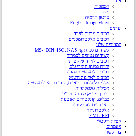
אודות
הסמכות
מצגת
סרטון תדמית
English image video
יצרנים
רכיבים מכנים לזיווד
רכיבים אלקטרומכניים
המוצרים שלנו
קשיחים לפי תקני DIN, ISO, NAS ו-MS
קשיחים נעיצים לסמרור
רכיבים לזיווד אלקטרוני
ידיות במגוון חומרי גלם
רכיבים לתעשיית המכונות
רכיבים לארונות חשמל
גלגלים לעגלות רפואיות, ציוד רפואי ולתעשייה
מסילות טלסקופיות
חיתוך מדויק מונחה תיב"מ
כבלים, קונקטורים ואנטנות
מאווררים וגופי קירור
אלקטרוניקה
EMI / RFI
קטלוג דיגיטלי
מאמרים
צור קשר