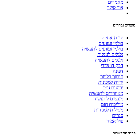
מאמרים
צור קשר
מוצרים נבחרים
ידיות אחיזה
בולמי זעזועים
בולמי זעזועים לתעשיה
גלגלים לעגלות
גלגלים לתעשיה
דבק דו צדדי
דפינה
חיתוך בלייזר
ידיות למכונות
יריעות גומי
מאווררים לתעשיה
מגנטים לתעשיה
מוליכות חום
מסילות למגירות
סגרים
פוליאמיד
פרטי התקשרות