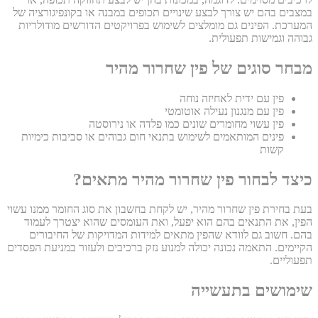
במצבים בהם יש צורך לבצע שינויים תכופים במבנה או בקונפיגורציה של
המערכת. הפינים גם מומלצים לשימוש בפרויקטים הדורשים מודולריות
גבוהה וגמישות תפעולית.
מבחר סוגים של פין שחרור מהיר
פין עם ידית לאחיזה נוחה
פין עם מנגנון נעילה אוטומטי
פין עשוי מחומרים שונים כמו פלדה או נירוסטה
פינים המותאמים לשימוש בתנאי חום גבוהים או סביבות כימיות
קשות
כיצד לבחור פין שחרור מהיר מתאים?
בעת בחירת פין שחרור מהיר, יש לקחת בחשבון את סוג החומר ממנו עשוי
הפין, את התנאים בהם הוא יפעל, ואת העומסים שהוא יצטרך לעמוד
בהם. חשוב גם לוודא שהפין מתאים למידות המדויקות של החיבורים
הקיימים. התאמה נכונה יכולה למנוע נזק ברכיבים ולעזור במניעת הפסדים
תפעוליים.
שימושים בתעשייה