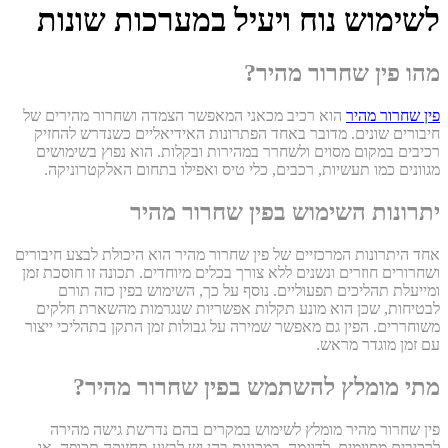
לשימוש נוח ויעיל במערכות שונות
מהו פין שחרור מהיר?
פין שחרור מהיר
הוא רכיב מכאני המאפשר הצמדה ושחרור מהירים של
חיבורים שונים. מדובר באחד הפתרונות האידיאליים כשנדרש להחזיק
רכיבים במקום מסוים ולשחרר במהירות ובקלות. הוא נפוץ בשימושים
מגוונים כמו תעשיות, רכבים, כלי טיס ואפילו בתחום האלקטרוניקה.
יתרונות השימוש בפין שחרור מהיר
אחד היתרונות המרכזיים של פין שחרור מהיר הוא היכולת לבצע חיבורים
ושחרורים חוזרים ונשנים ללא צורך בכלים מיוחדים. תכונה זו חוסכת זמן
ומייעלת תהליכים תפעוליים. נוסף על כך, השימוש בפין כזה תורם
לבטיחות, שכן הוא מונע תקלות אפשריות שנגרמות מהשארת חלקים
משוחררים. הפין גם מאפשר שמירה על גבולות זמן התקן בתהליכי ייצור
עם זמן מוגדר מראש.
מתי מומלץ להשתמש בפין שחרור מהיר?
פין שחרור מהיר מומלץ לשימוש במקרים בהם נדרשת גישה מהירה
לרכיבים מסוימים. לדוגמה, במכונות בהן יש לבצע תחזוקה תכופה, או