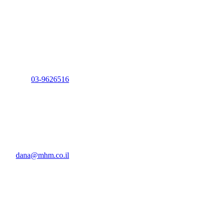
03-9626516
dana@mhm.co.il