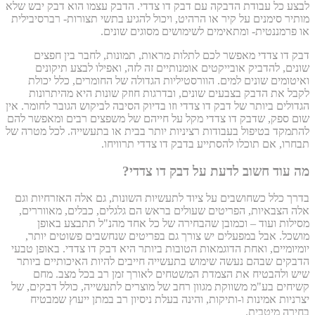
לבצע כל עבודת הדבקה עם דבק דו צדדי. הדבק עצמו הוא דבק יבש שלא
מותיר סימנים על קיר או הרהיט, ויכול להגיע בתשי תצורות- רברסיבילית
או פרמננטית- ומתאימים לשימושים מסוגים שונים.
דבק דו צדדי מאפשר לכם לתלות מראות, תמונות, לחבר בין חפצים
שונים, להדביק אובייקטים אומנותיים זה לזה, ואפילו לבצע תיקונים
ואיטומים שונים למים. הוורסטיליות הגדולה של החומרים, כלל יכולת
לקבל את הדבק בצבעים שונים, ובדרגות חוזק שונות היא מהיתרונות
הגדולים ביותר של דבק דו צדדי וזו בדיוק הסיבה לביקוש הגובר לחומר. אין
שום ספק, שדבק דו צדדי מקל על חייהם של משפצים רבים ומאפשר להם
להתמקד בטיפול בעבודות רציניות יותר בבית או בתעשייה. לכל מטרה של
תבחרו, אם תוכלו להסתייע בדבק דו צדדי תרוויחו.
מה עוד חשוב לדעת על דבק דו צדדי?
בדרך כלל כשחושבים על ציוד לתעשיות השונות, גם אלה האזרחיות וגם
אלה הצבאיות, הפריטים שעולים בראש הם גלגלים, כבלים, מאווררים,
מסילות ועוד – וכמובן שהבחירה של כל אחד מהנ"ל תתבצע באופן
מושכל. אבל במפעלים יש צורך גם בפריטים שנחשבים פשוטים יותר,
יומיומיים, ואחת הדוגמאות הטובות ביותר היא דבק דו צדדי. באופן טבעי
הדבקים שבהם נעשה שימוש בתעשייה חייבים להיות האיכותיים ביותר
שיש ולהבטיח את הצמדת המשטחים לאורך זמן רב בכל מצב. מחם
קשיחים בע"מ משווקת מגוון רחב של מוצרים לתעשייה, כולל דבקים, של
יצרניות אמינות ו-ותיקות, והינה בעלת ניסיון רב במתן ייעוץ שמבטיח
בחירה מיטבית.