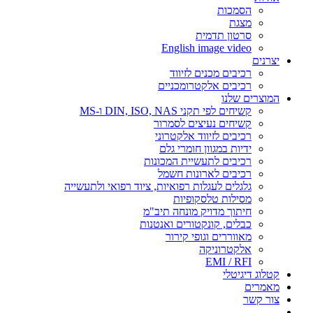
הסמכות
מצגת
סרטון תדמית
English image video
יצרנים
רכיבים מכנים לזיווד
רכיבים אלקטרומכניים
המוצרים שלנו
קשיחים לפי תקני DIN, ISO, NAS ו-MS
קשיחים נעיצים לסמרור
רכיבים לזיווד אלקטרוני
ידיות במגוון חומרי גלם
רכיבים לתעשיית המכונות
רכיבים לארונות חשמל
גלגלים לעגלות רפואיות, ציוד רפואי ולתעשייה
מסילות טלסקופיות
חיתוך מדויק מונחה תיב"מ
כבלים, קונקטורים ואנטנות
מאווררים וגופי קירור
אלקטרוניקה
EMI / RFI
קטלוג דיגיטלי
מאמרים
צור קשר