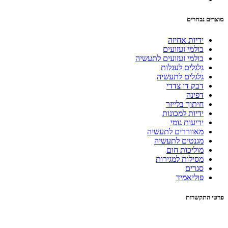
מוצרים נבחרים
ידיות אחיזה
בולמי זעזועים
בולמי זעזועים לתעשיה
גלגלים לעגלות
גלגלים לתעשיה
דבק דו צדדי
דפינה
חיתוך בלייזר
ידיות למכונות
יריעות גומי
מאווררים לתעשיה
מגנטים לתעשיה
מוליכות חום
מסילות למגירות
סגרים
פוליאמיד
פרטי התקשרות