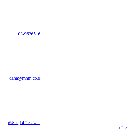
03-9626516
dana@mhm.co.il
משה לוי 14, ראשון
לציון