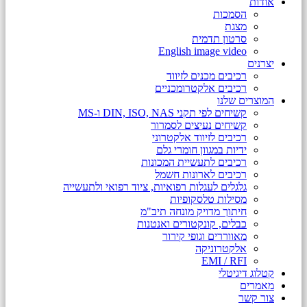
אודות
הסמכות
מצגת
סרטון תדמית
English image video
יצרנים
רכיבים מכנים לזיווד
רכיבים אלקטרומכניים
המוצרים שלנו
קשיחים לפי תקני DIN, ISO, NAS ו-MS
קשיחים נעיצים לסמרור
רכיבים לזיווד אלקטרוני
ידיות במגוון חומרי גלם
רכיבים לתעשיית המכונות
רכיבים לארונות חשמל
גלגלים לעגלות רפואיות, ציוד רפואי ולתעשייה
מסילות טלסקופיות
חיתוך מדויק מונחה תיב"מ
כבלים, קונקטורים ואנטנות
מאווררים וגופי קירור
אלקטרוניקה
EMI / RFI
קטלוג דיגיטלי
מאמרים
צור קשר