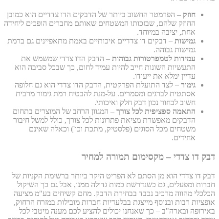
חוזק
– הפרמטר החשוב ביותר של הדבקים הדו צדדיים הוא כמובן
החוזק שלהם, שבזכותו המשטחים שאותם מחברים הופכים ליחידה
אחת, יציבה במיוחד.
גמישות
– דבקים דו צדדיים איכותיים באמת מתאפיינים גם ברמת
גמישות גבוהה.
עמידות לטמפרטורות גבוהות
– הדבק הדו צדדי שמשמש את
התעשיות השונות חייב להיות עמיד לחום, כך שבכל סביבה הוא
עדיין ימלא את ייעודו.
גימור
– לצד התועלת הפרקטית, הדבק הדו צדדי הוא גם חלופה
אסתטית לברגים ומסמרים. על-מנת להבטיח רמת גימור מרבית
חשוב לבחור נכון דבק חלק ואיכותי.
התאמה ספציפית לכל צורך
– המגוון הרחב של המוצרים בתחום
הדבקים מאפשרת מציאת פתרונות לכל צורך, כולל למשל חיבור
משטחים מכל הסוגים (פלסטיק, מתכת וכו') וכאלה שאינם
אחידים.
דבק דו צדדי – מקסימום תמורה למחיר
דבק דו צדדי הוא מן הסתם לא הפריט היקר ביותר ברשימת הקניות של
חברות ומפעלים, גם כשנדרשת כמות גדולה ממנו, אבל גם כך השיקול
הכלכלי מהווה מרכיב נכבד בבחירת הדבק. מחם קשיחים בע"מ מציעה
אופציות רבות ובנוסף מייצגת בבלעדיות חברות מובילות במזרח הרחוק,
באירופה ובארה"ב – כך שאנחנו יכולים להציע לכם מענה מיטבי לכל