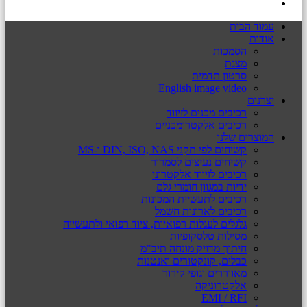
עמוד הבית
אודות
הסמכות
מצגת
סרטון תדמית
English image video
יצרנים
רכיבים מכנים לזיווד
רכיבים אלקטרומכניים
המוצרים שלנו
קשיחים לפי תקני DIN, ISO, NAS ו-MS
קשיחים נעיצים לסמרור
רכיבים לזיווד אלקטרוני
ידיות במגוון חומרי גלם
רכיבים לתעשיית המכונות
רכיבים לארונות חשמל
גלגלים לעגלות רפואיות, ציוד רפואי ולתעשייה
מסילות טלסקופיות
חיתוך מדויק מונחה תיב"מ
כבלים, קונקטורים ואנטנות
מאווררים וגופי קירור
אלקטרוניקה
EMI / RFI