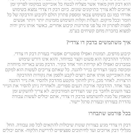
הוא דבק חזק מאוד אשר מצליח לבטח כל אובייקט במקומו לפרקי זמן
ארוכים ללא צורך בתיקונים שונים. כיום דבק דו צדדי נמצא בשימוש
אזרחי כמו גם בשימוש צבאי ומספק פתרון הולם לקיבוע והדבקה של כל
חומר ובכל מיקום. העלות וקלות השימוש מזמינות יותר ויותר אנשים
לפנות לפתרון זה על פני פתרונות קיבוע אחרים, כאשר אותו ניתן יהיה
למצוא בחברת מחם קשיחים בע"מ.
איך משתמשים בדבק דו צדדי?
קיבוע מדפים, תמונות ואפילו פוסטרים אפשרי בעזרת דבק דו צדדי.
תהליך ההדבקה הוא פשוט וקצר במיוחד, והוא אינו דורש שימוש
במברגים ואפילו לא קדיחת חור אחד בקיר. הדבק מגיע באריזה מיוחדת
ומכוסה בשני הצדדים בנייר להגנה. כל שאתם צריכים לעשות הוא למקם
את האובייקט אותו אתם רוצים לקבע ולסמן את נקודות ההדבקה
הרצויות. לאחר מכן, ניתן לחתוך מקטע מהדבק ולהסיר את נייר ההגנה
בצד אחד. ההדבקה אורכת רגעים ספורים, ולאחריה ניתן להסיר את הנייר
בצד השנים ולחבר בין שני הצדדים המודבקים. לא צריך להשקיע זמן
ומאמץ על מנת להשתמש בדבק דו צדדי, אתם יכולים לעשות עבודה
נהדרת בעזרתו ובעזרת סרגל יישור.
בכל פורמט שתבחרו
דבק דו צדדי מגיע בצורות שונות שיכולות להתאים לכל סוג עבודה. החל
מגלילי דבק ארוכים ועד לחיתוכים ספציפיים לדרישת הלקוח- אתם יכולים