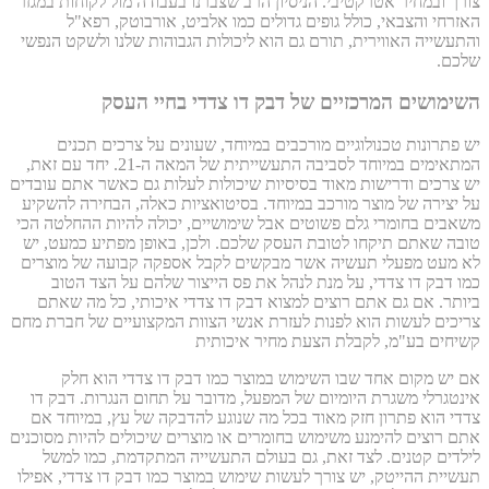
צורך ובמחיר אטרקטיבי. הניסיון הרב שצברנו בעבודה מול לקוחות במגזר
האזרחי והצבאי, כולל גופים גדולים כמו אלביט, אורבוטק, רפא"ל
והתעשייה האווירית, תורם גם הוא ליכולות הגבוהות שלנו ולשקט הנפשי
שלכם.
השימושים המרכזיים של דבק דו צדדי בחיי העסק
יש פתרונות טכנולוגיים מורכבים במיוחד, שעונים על צרכים תכנים
המתאימים במיוחד לסביבה התעשייתית של המאה ה-21. יחד עם זאת,
יש צרכים ודרישות מאוד בסיסיות שיכולות לעלות גם כאשר אתם עובדים
על יצירה של מוצר מורכב במיוחד. בסיטואציות כאלה, הבחירה להשקיע
משאבים בחומרי גלם פשוטים אבל שימושיים, יכולה להיות ההחלטה הכי
טובה שאתם תיקחו לטובת העסק שלכם. ולכן, באופן מפתיע כמעט, יש
לא מעט מפעלי תעשיה אשר מבקשים לקבל אספקה קבועה של מוצרים
כמו דבק דו צדדי, על מנת לנהל את פס הייצור שלהם על הצד הטוב
ביותר. אם גם אתם רוצים למצוא דבק דו צדדי איכותי, כל מה שאתם
צריכים לעשות הוא לפנות לעזרת אנשי הצוות המקצועיים של חברת מחם
קשיחים בע"מ, לקבלת הצעת מחיר איכותית
אם יש מקום אחד שבו השימוש במוצר כמו דבק דו צדדי הוא חלק
אינטגרלי משגרת היומיום של המפעל, מדובר על תחום הנגרות. דבק דו
צדדי הוא פתרון חזק מאוד בכל מה שנוגע להדבקה של עץ, במיוחד אם
אתם רוצים להימנע משימוש בחומרים או מוצרים שיכולים להיות מסוכנים
לילדים קטנים. לצד זאת, גם בעולם התעשייה המתקדמת, כמו למשל
תעשיית ההייטק, יש צורך לעשות שימוש במוצר כמו דבק דו צדדי, אפילו