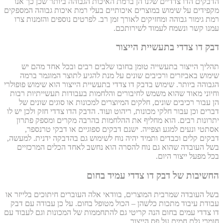
הדבקים הדו צדדיים שלנו הן ברמת האיכות הגבוהה ביותר שכן כך אנו
מקפידים על שימוש במוצרים איכותיים בעלי רמת איכות גבוהה המספקים
רמת גימור גבוהה ומחזיקים לאורך זמן רב. לפרטים נוספים והזמנות צרו
עמנו קשר ונשמח לעמוד לשירותכם.
דבק דו צדדי בתעשיית הייצור
תהליך הייצור בתעשייה טומן בחובו שלבים רבים ובכל אחד מהם יש
שימוש באביזרים ורכיבים שונים על מנת להגיע לתוצר המוגמר ברמה
הגבוהה ביותר. שימוש בדבק דו צדדי בתעשיית הייצור הוא שימוש פופולרי
וחיוני מאוד שהוא משמש לחיבורים והלחמות בעבודות תעשייתיות רבות
הן עבור רכיבים שונים, חלקים המיוצרים למכונות או סוגים שונים של
דברים וכן עבור חלקי מכונות, ריהוט ועוד. הדבק הדו צדדי חזק ולכן יש לו
יתרונות רבים. הוא מחליף את ההלחמות בהרבה מקרים ומספק פתרון
אסתטי ונעים למגע וצפייה. ישנם דבקים ספוגיים או דבקי טרנספר,
דבקים קלים וכבדים ותמיד יהיה נוח לשימוש גם בהדבקה ידנית. למעשה,
בשל העובדה שהוא גם נוח להסרה הוא נחשב לאחד הכלים המרכזיים
בכל מפעל ייצור היום.
החשיבות של דבק דו צדדי עמיד בחום
בשל העובדה שמרבית המוצרים, בוודאי אלה העוברים חיתוכים בלייזר או
עבודת עיבוד מתכות כלשהן – הכול מטופל בחום. על כן עבודה עם דבק
דו צדדי עמים בחום הנה קריטי גם להתחממות של המכונות וגם לעבוד עם
חומרי גלם חמים על פס הייצור.