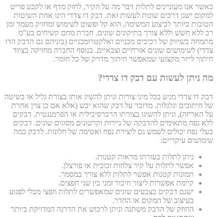
כאשר אנו מעוניינים לתלות דבר מה על הקיר, לחזק מדף או לקבע פריט
למקום ישנן דרכים שונות לעשות זאת. דבק דו צדדי הינו אחת השיטות
הטובות ביותר לביצוע המשימה, הוא קל ופשוט לשימוש ומחזיק מעמד זמן
רב ללא חשש וללא צורך בתיקונים שונים. חברת מחם קשיחים בע"מ
מתמחה בשיווק של רכיבים מכניים ואלקטרומכניים (ביניהם גם הדבק הדו
צדדי) לשימושים שונים אזרחיים וצבאיים. בנוסף החברה מחזיקה בציוד
חיתוך לייזר מקצועי שמאפשר חיתוך מדויק של כל חומר.
מה ניתן לעשות עם דבק דו צדדי?
דבק דו צדדי מגיע בכל מיני צורות וניתן להשיג אותו בצורת גליל או בשיטה
של חיתוכים וגלגלות. מדובר על דבק שהוא יבש (אלא אם כן צוין אחרת
על האריזה), וניתן להשיגו בצורתו הרברסיבילית או הפרמננטית. דבקים
ללא נפח מתאימים להדבקה של ניירות וקרטונים מסוגים שונים. דבקים
בעלי נפח יכולים לשמש גם ליצירת נפח ואטימה של חלונות. לדבק כמה
שימושים עיקריים:
ניתן לתלות בעזרתו מראות קטנות.
אפשר לתלות על קיר צלחות זכוכית או פורצלן.
תמונות קטנות אפשר לתלות ללא צורך במסמר.
קיימת אפשרות ליצור חיבור זמני בין שני חפצים.
ישנם דבקים בצבעים שונים שמאפשרים לתלות חפצי מבלי לפגוע
בעיצוב של המקום או החדר.
החוזק של הדבק משתנה וניתן לרכוש את הדרגה המדויקת ביותר