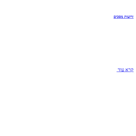
זרועות מסכים
קרא עוד