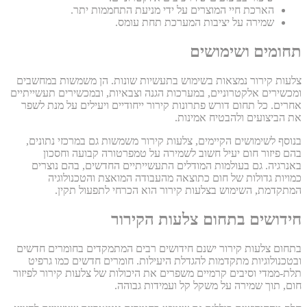
הארכת חיי המוצרים על ידי מניעת התחממות יתר.
שמירה על יציבות המערכת תחת עומס.
תחומים ושימושים
צלעות קירור נמצאות בשימוש בתעשיות שונות. הן משמשות במחשבים
ומכשירים אלקטרוניים, במערכות הגנה וצבאיות, ובמכשירים תעשייתיים
אחרים. כל תחום דורש פתרונות קירור ייחודיים ויעילים על מנת לשפר
את הביצועים ולהבטיח אמינות.
בנוסף לשימושים הקיימים, צלעות קירור משמשות גם במרכזי נתונים,
בהם פיזור חום יעיל חשוב לשמירה על טמפרטורה קבועה וחסכון
באנרגיה. גם בעולמות המודלים התעשייתיים החדשים, בהם נוצרים
כמויות גדולות של חום כתוצאה מהעבודה המואצת והטכנולוגיה
המתקדמת, השימוש בצלעות קירור הוא הכרחי לתפעול תקין.
חידושים בתחום צלעות הקירור
בתחום צלעות קירור ישנם חידושים רבים המתמקדים בחומרים חדשים
ובטכנולוגיות מתקדמות להגדלת היעילות. חומרים חדשים כמו גרפיט
תלת-ממדי וסיבים קרמיים משפרים את היכולות של צלעות קירור לפיזור
חום, תוך שמירה על משקל קל ועמידות גבוהה.