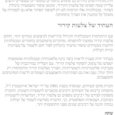
חלק מהחידושים כוללים גם שימוש בחומרים ננומטריים שעשויים להציע
עליית שטח הפנים של צלעות הקירור, ומכאן שיפור משמעותי ביכולת
הפיזור. טכנולוגיות אלו תורמות לא רק לשיפור הפיזור אלא גם לשמירה על
משקל קל ומקטין את הצורך בתחזוקה.
העתיד של צלעות קירור
עם התקדמות הטכנולוגיה והגידול בדרישות לביצועים גבוהים יותר, תחום
צלעות קירור ממשיך להתפתח. מחקרים מתמשכים בחומרים וטכנולוגיות
חדשות מבטיחים שיפור מתמיד ביכולתן לפזר חום ולשמור על מערכות
קרות ויעילות.
בעתיד יהיה מעניין לראות כיצד בינה מלאכותית וטכנולוגיות אוטומציה
ישפיעו על עיצוב ותפקוד צלעות קירור. עם העלייה במורכבות של
מערכות אלקטרוניות ותעשייתיות, הצורך בצלעות קירור מתקדמות רק
הולך וגדל, ועם זאת גם הפתרונות והאמצעים העומדים לרשות המהנדסים
והמעצבים.
חברת מחם קשיחים, שנוסדה בשנת 1991 על ידי ישראל אייזנשטיין ז"ל,
מתמחה בייבוא של קשיחים ורכיבים מכאניים לתעשיות השונות. החברה
מספקת לצידם של רכיבים נוספים גם צלעות קירור, המיועדות לתעשיות
המתכת, הצבאיות והפלסטיק. כך, החברה מסייעת לשמור על יעילות
גבוהה והגנה על רכיבים שונים מפני התחממות יתר.
שתף: