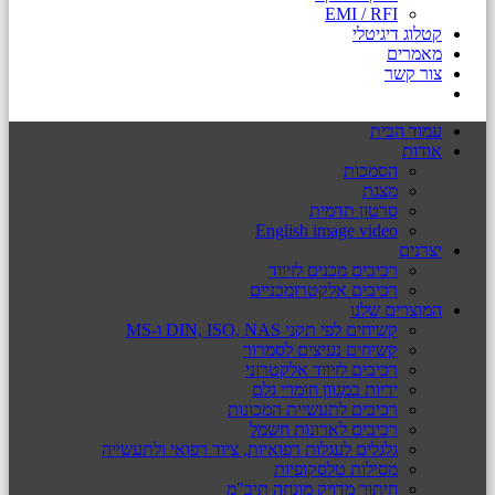
EMI / RFI
קטלוג דיגיטלי
מאמרים
צור קשר
עמוד הבית
אודות
הסמכות
מצגת
סרטון תדמית
English image video
יצרנים
רכיבים מכנים לזיווד
רכיבים אלקטרומכניים
המוצרים שלנו
קשיחים לפי תקני DIN, ISO, NAS ו-MS
קשיחים נעיצים לסמרור
רכיבים לזיווד אלקטרוני
ידיות במגוון חומרי גלם
רכיבים לתעשיית המכונות
רכיבים לארונות חשמל
גלגלים לעגלות רפואיות, ציוד רפואי ולתעשייה
מסילות טלסקופיות
חיתוך מדויק מונחה תיב"מ