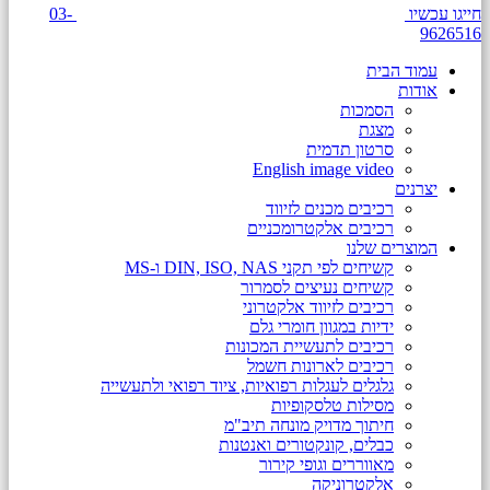
חייגו עכשיו
03-
9626516
עמוד הבית
אודות
הסמכות
מצגת
סרטון תדמית
English image video
יצרנים
רכיבים מכנים לזיווד
רכיבים אלקטרומכניים
המוצרים שלנו
קשיחים לפי תקני DIN, ISO, NAS ו-MS
קשיחים נעיצים לסמרור
רכיבים לזיווד אלקטרוני
ידיות במגוון חומרי גלם
רכיבים לתעשיית המכונות
רכיבים לארונות חשמל
גלגלים לעגלות רפואיות, ציוד רפואי ולתעשייה
מסילות טלסקופיות
חיתוך מדויק מונחה תיב"מ
כבלים, קונקטורים ואנטנות
מאווררים וגופי קירור
אלקטרוניקה