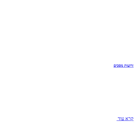
זרועות מסכים
קרא עוד