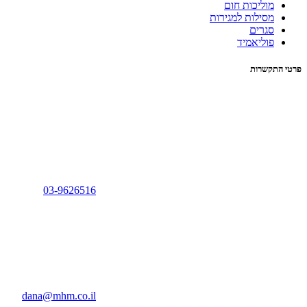
מוליכות חום
מסילות למגירות
סגרים
פוליאמיד
פרטי התקשרות
03-9626516
dana@mhm.co.il