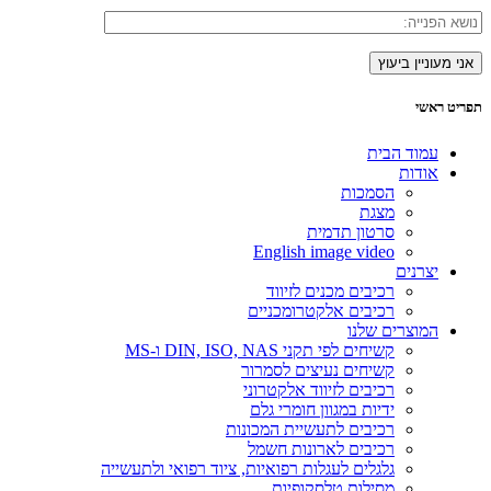
תפריט ראשי
עמוד הבית
אודות
הסמכות
מצגת
סרטון תדמית
English image video
יצרנים
רכיבים מכנים לזיווד
רכיבים אלקטרומכניים
המוצרים שלנו
קשיחים לפי תקני DIN, ISO, NAS ו-MS
קשיחים נעיצים לסמרור
רכיבים לזיווד אלקטרוני
ידיות במגוון חומרי גלם
רכיבים לתעשיית המכונות
רכיבים לארונות חשמל
גלגלים לעגלות רפואיות, ציוד רפואי ולתעשייה
מסילות טלסקופיות