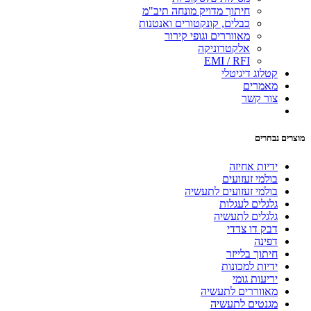
חיתוך מדויק מונחה תיב"מ
כבלים, קונקטורים ואנטנות
מאווררים וגופי קירור
אלקטרוניקה
EMI / RFI
קטלוג דיגיטלי
מאמרים
צור קשר
מוצרים נבחרים
ידיות אחיזה
בולמי זעזועים
בולמי זעזועים לתעשיה
גלגלים לעגלות
גלגלים לתעשיה
דבק דו צדדי
דפינה
חיתוך בלייזר
ידיות למכונות
יריעות גומי
מאווררים לתעשיה
מגנטים לתעשיה